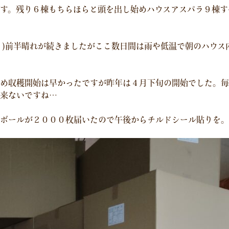
す。残り６棟もちらほらと頭を出し始めハウスアスパラ９棟す
｀)前半晴れが続きましたがここ数日間は雨や低温で朝のハウス
め収穫開始は早かったですが昨年は４月下旬の開始でした。毎
来ないですね…
ボールが２０００枚届いたので午後からチルドシール貼りを。