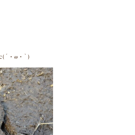
(´・ω・｀)